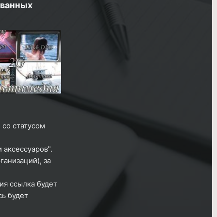
ованных
 со статусом
 аксессуаров".
ганизаций), за
ия ссылка будет
сь будет