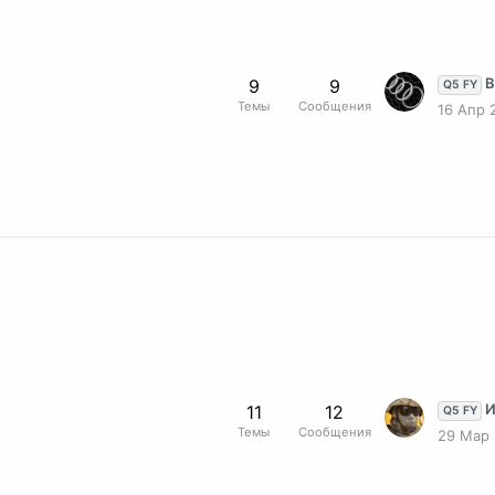
Вод
9
9
Q5 FY
Темы
Сообщения
16 Апр 
Измене
11
12
Q5 FY
Темы
Сообщения
29 Мар