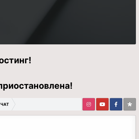
остинг!
приостановлена!
 ЧАТ