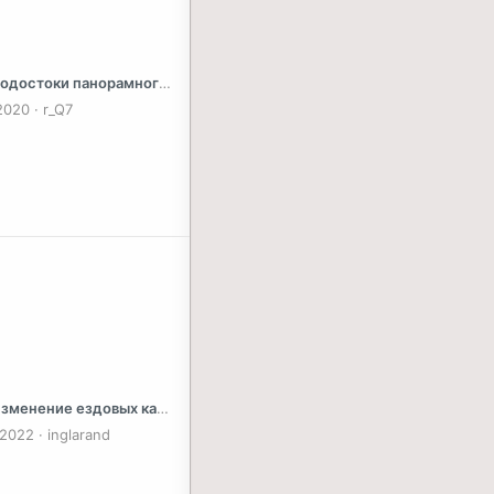
остоки панорамного сдвижного люка: проверка - Audi Q5 FY
2020
r_Q7
ние ездовых качеств, ограничение работоспособности вследствие попадания дизельного топлива в бензин
 2022
inglarand