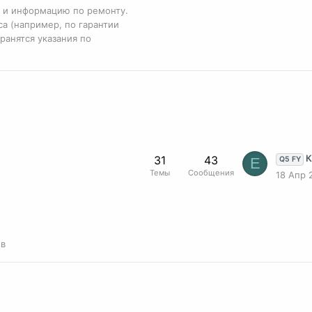
я и информацию по ремонту.
а (например, по гарантии
ранятся указания по
Ка
31
43
E
Q5 FY
Темы
Сообщения
18 Апр 
ов