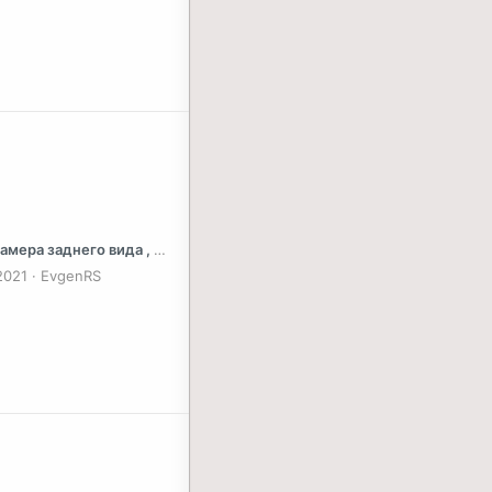
мера заднего вида , (KA2) - Audi Q5 FY
2021
EvgenRS