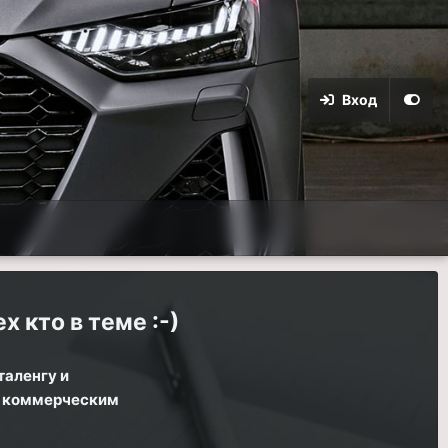
Вход
х кто в теме :-)
таленгу и
ся коммерческим