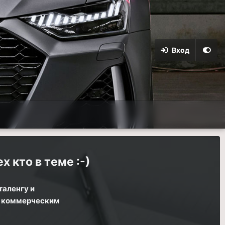
Вход
х кто в теме :-)
таленгу и
ся коммерческим