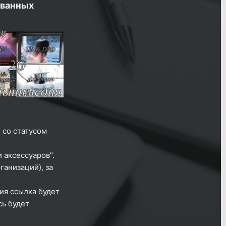
ованных
 со статусом
 аксессуаров".
ганизаций), за
ия ссылка будет
сь будет