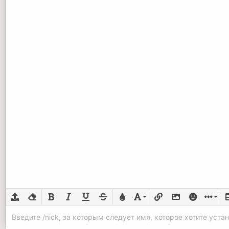
Загрузить изображения в чат
Удалить форматирование
Жирный
Курсив
Подчёркнутый
Зачёркнутый
Цвет текста
Шрифт
Вставить ссылку
Вставить изобр
Смайлы
Встав
Вс
Введите /nick, за которым следует имя, которое хотите устан