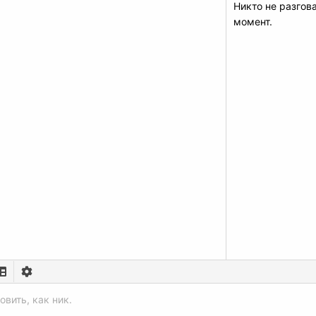
Никто не разгов
момент.
ажение
ить
тавить таблицу
Переключить режим работы редактора
овить, как ник.