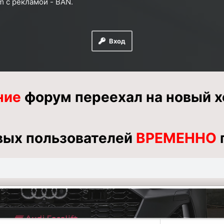
m
с рекламой
- BAN.
Вход
ние
форум переехал на новый х
вых пользователей
ВРЕМЕННО