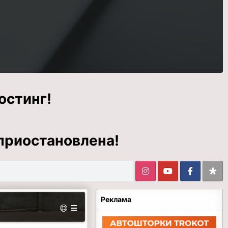
остинг!
приостановлена!
Реклама