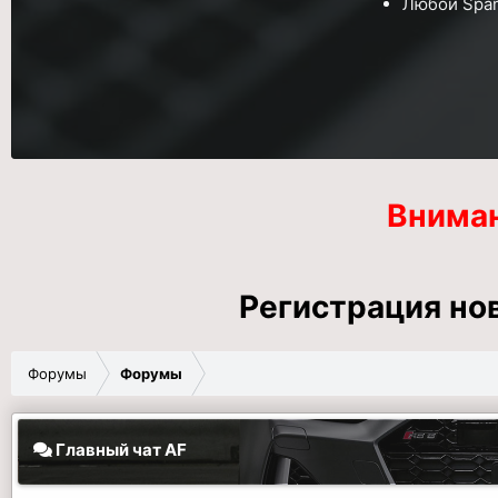
Любой
Spa
Внима
Регистрация но
Форумы
Форумы
Главный чат AF