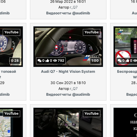
:06
26 Мар 2022 в 16:01
16 
Автор
r_Q7
dimib
Видеоотчеты @audimib
Au
YouTube
YouTube
0:28
0
0
792
1:00
0
0
 топовой
Audi Q7 - Night Vision System
Беспровод
2
Wi
:29
30 Сен 2021 в 18:10
28 
Автор
r_Q7
dimib
Видеоотчеты @audimib
Виде
YouTube
YouTube