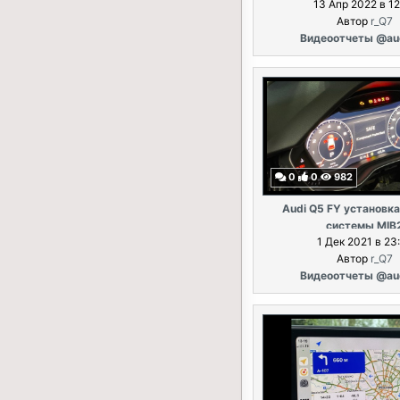
13 Апр 2022 в 12
Автор
r_Q7
Видеоотчеты @au
0
0
982
Audi Q5 FY установка
системы MIB
1 Дек 2021 в 23
Автор
r_Q7
Видеоотчеты @au