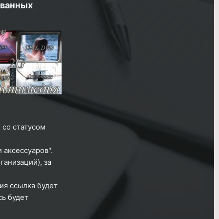
ованных
 со статусом
 аксессуаров".
ганизаций), за
ия ссылка будет
сь будет