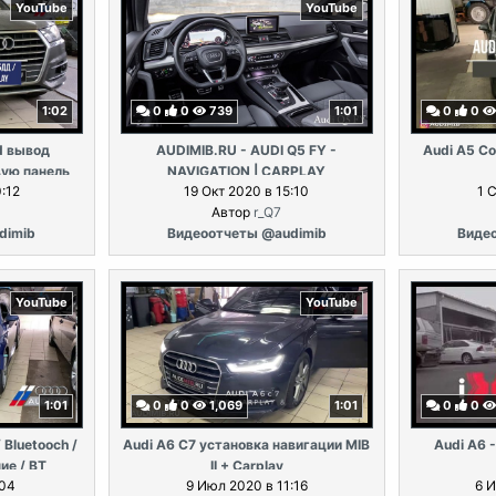
YouTube
YouTube
1:02
0
0
739
1:01
0
0
d вывод
AUDIMIB.RU - AUDI Q5 FY -
Audi A5 Co
ую панель
NAVIGATION | CARPLAY
:12
19 Окт 2020 в 15:10
1 
ckpit).
Автор
r_Q7
dimib
Видеоотчеты @audimib
Виде
YouTube
YouTube
1:01
0
0
1,069
1:01
0
0
 Bluetooch /
Audi A6 C7 установка навигации MIB
Audi A6 -
ие / BT
II + Carplay
:04
9 Июл 2020 в 11:16
6 И