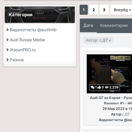
1
2
3
Вперёд
Категории
Дата
Комментарии
Видеоотчеты @audimib
Audi Russia Media
Автор:
r_Q7
iXsounPRO.ru
Разное
1
0
2,226
Audi Q7 из Кореи - Рус
Вариант #1 - M
29 Мар 2023 в 1
Автор
r_Q7
Видеоотчеты @au