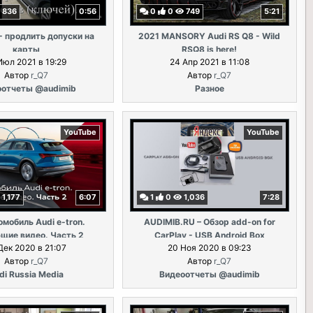
836
0:56
0
0
749
5:21
- продлить допуски на
2021 MANSORY Audi RS Q8 - Wild
карты
RSQ8 is here!
Июл 2021 в 19:29
24 Апр 2021 в 11:08
Автор
r_Q7
Автор
r_Q7
оотчеты @audimib
Разное
YouTube
YouTube
1,177
6:07
1
0
1,036
7:28
мобиль Audi e-tron.
AUDIMIB.RU – Обзор add-on for
щие видео. Часть 2
CarPlay - USB Android Box
Дек 2020 в 21:07
20 Ноя 2020 в 09:23
Автор
r_Q7
Автор
r_Q7
di Russia Media
Видеоотчеты @audimib