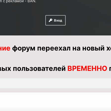
m
с рекламой
- BAN.
Вход
ние
форум переехал на новый х
вых пользователей
ВРЕМЕННО