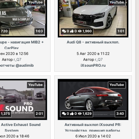
YouTube
YouTube
720
1:03
0
0
1,960
1:01
upe - навигация MIB2 +
Audi Q8 - активный выхлоп.
CarPlay
Сен 2020 в 12:56
5 Авг 2020 в 11:22
Автор
r_Q7
Автор
r_Q7
оотчеты @audimib
iXsounPRO.ru
YouTube
YouTube
1,375
2:01
0
0
1,629
3:40
 Active Exhaust Sound
Активный выхлоп iXsound PR:
System
Устройство, принцип работы,
юл 2020 в 18:46
6 Июл 2020 в 14:02
пример установки, отличительные