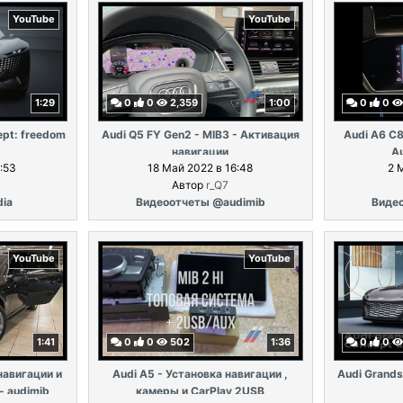
YouTube
YouTube
1:29
0
0
2,359
1:00
0
0
ept: freedom
Audi Q5 FY Gen2 - MIB3 - Активация
Audi A6 C8
навигации
Au
:53
18 Май 2022 в 16:48
2 
Автор
r_Q7
dia
Видеоотчеты @audimib
Виде
YouTube
YouTube
1:41
0
0
502
1:36
0
0
навигации и
Audi A5 - Установка навигации ,
Audi Grands
- audimib
камеры и CarPlay 2USB