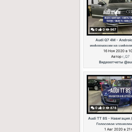
0
0
967
Audi Q7 4M - Androi
информации на цифров
16 Ноя 2020 в 10
приборов (Virtual Co
Автор
r_Q7
Видеоотчеты @au
0
0
878
Audi TT 8S - Навигация /
Голосовое управлен
1 Авг 2020 в 21
Медиаплеер