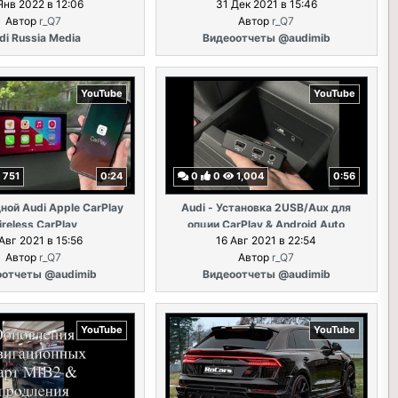
Янв 2022 в 12:06
31 Дек 2021 в 15:46
Автор
r_Q7
Автор
r_Q7
di Russia Media
Видеоотчеты @audimib
YouTube
YouTube
751
0:24
0
0
1,004
0:56
ной Audi Apple CarPlay
Audi - Установка 2USB/Aux для
reless CarPlay
опции CarPlay & Android Auto
Авг 2021 в 15:56
16 Авг 2021 в 22:54
Автор
r_Q7
Автор
r_Q7
оотчеты @audimib
Видеоотчеты @audimib
YouTube
YouTube