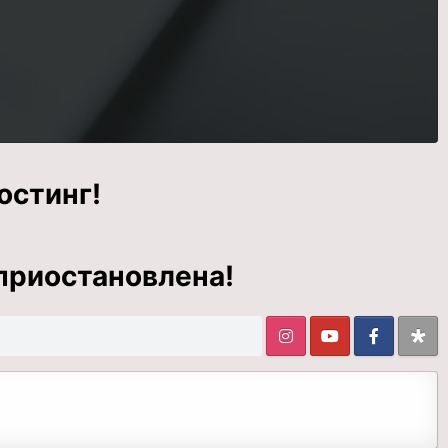
остинг!
приостановлена!