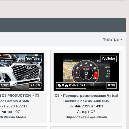
Фильтры
YouTube
YouTube
1,381
24:06
0
0
2,571
0:38
i Q5 PRODUCTION 🇲🇽
Q5 - Перепрограммирование Virtual
co Factory ASMR
Cockpit в режим Audi SQ5
Янв 2023 в 22:17
27 Янв 2023 в 14:01
Автор
r_Q7
Автор
r_Q7
di Russia Media
Видеоотчеты @audimib