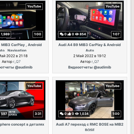
YouTube
YouTube
1,989
1:00
0
0
854
1:07
 MIB3 CarPlay , Android
Audi A4 B9 MIB3 CarPlay & Android
to , Navigation
Auto
Май 2022 в 21:18
2 Май 2022 в 19:12
Автор
r_Q7
Автор
r_Q7
оотчеты @audimib
Видеоотчеты @audimib
YouTube
YouTube
597
3:31
0
0
1,034
1:00
phere concept в деталях
Audi A7 переход с RMC BOSE на MIB2
BOSE