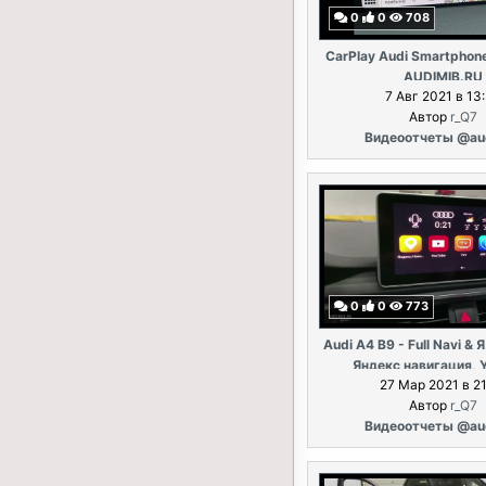
0
0
708
CarPlay Audi Smartphone
AUDIMIB.RU
7 Авг 2021 в 13
Автор
r_Q7
Видеоотчеты @au
0
0
773
Audi A4 B9 - Full Navi & 
Яндекс навигация, 
27 Мар 2021 в 2
Автор
r_Q7
Видеоотчеты @au