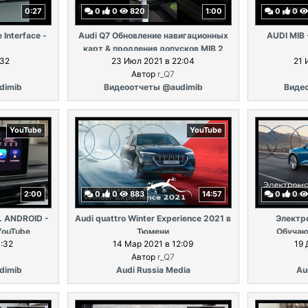
0:27
0
0
820
1:00
0
0
 Interface -
Audi Q7 Обновление навигационных
AUDI MIB 
карт & продления допусков MIB 2
:32
23 Июл 2021 в 22:04
21 
Автор
r_Q7
dimib
Видеоотчеты @audimib
Виде
YouTube
YouTube
2:00
0
0
883
14:57
0
0
Я. ANDROID -
Audi quattro Winter Experience 2021 в
Электро
YouTube
Тюмени
Обучаю
1:32
14 Мар 2021 в 12:09
19 
Автор
r_Q7
dimib
Audi Russia Media
Au