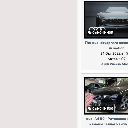
0
0
465
The Audi skysphere conc
in motion
24 Окт 2022 в 15
Автор
r_Q7
Audi Russia Me
0
0
509
Audi A4 B9 - Установка 
камеры заднего вида 