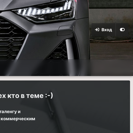
Вход
х кто в теме :-)
таленгу и
ся коммерческим